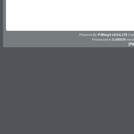
Powered By
PJBlog3 v3.0.6.170
Copy
Processed in
0.040039
seco
沪I