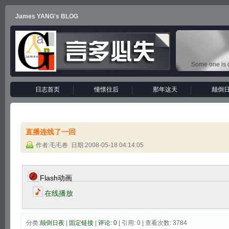
James YANG's BLOG
Some one is d
日志首页
憧憬往后
那年这天
颠倒
直播连线了一回
作者:毛毛卷 日期:2008-05-18 04:14:05
Flash动画
在线播放
分类:
颠倒日夜
|
固定链接
|
评论: 0
| 引用: 0 | 查看次数: 3784