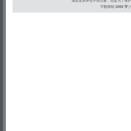
虽然发表评论不用注册，但是为了保
字数限制
1000 字
|