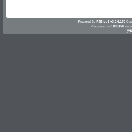
Powered By
PJBlog3 v3.0.6.170
Copy
Processed in
0.035156
seco
沪I