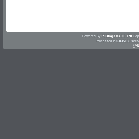
Powered By
PJBlog3 v3.0.6.170
Copy
Processed in
0.035156
seco
沪I